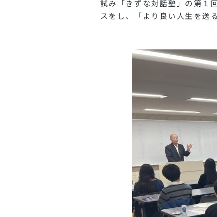
試み「きずな対話塾」の第１
スをし、「より良い人生を送