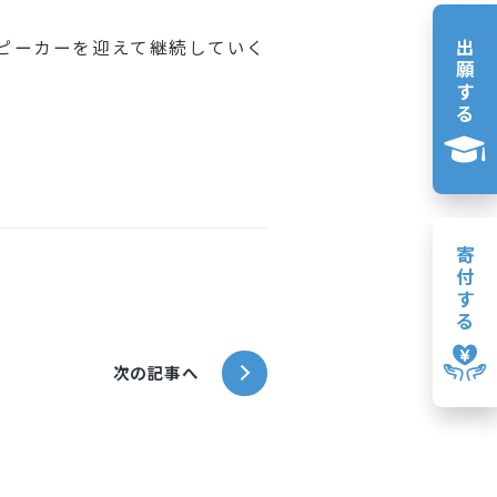
出
ピーカーを迎えて継続していく
願
す
る
寄
付
す
る
次の記事へ